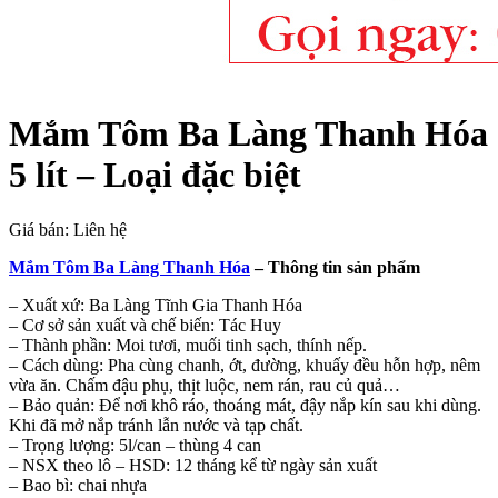
Mắm Tôm Ba Làng Thanh Hóa
5 lít – Loại đặc biệt
Giá bán:
Liên hệ
Mắm Tôm Ba Làng Thanh Hóa
– Thông tin sản phẩm
– Xuất xứ: Ba Làng Tĩnh Gia Thanh Hóa
– Cơ sở sản xuất và chế biến: Tác Huy
– Thành phần: Moi tươi, muối tinh sạch, thính nếp.
– Cách dùng: Pha cùng chanh, ớt, đường, khuấy đều hỗn hợp, nêm
vừa ăn. Chấm đậu phụ, thịt luộc, nem rán, rau củ quả…
– Bảo quản: Để nơi khô ráo, thoáng mát, đậy nắp kín sau khi dùng.
Khi đã mở nắp tránh lẫn nước và tạp chất.
– Trọng lượng: 5l/can – thùng 4 can
– NSX theo lô – HSD: 12 tháng kể từ ngày sản xuất
– Bao bì: chai nhựa