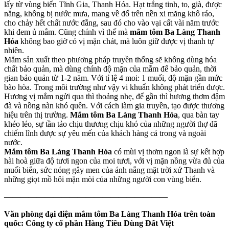
lấy từ vùng biển Tĩnh Gia, Thanh Hóa. Hạt trắng tinh, to, già, được
nắng, không bị nước mưa, mang về đổ trên nền xi măng khô ráo,
cho chảy hết chất nước đắng, sau đó cho vào vại cất vài năm trước
khi đem ủ mắm. Cũng chính vì thế mà
mắm tôm Ba Làng Thanh
Hóa
không bao giờ có vị mặn chát, mà luôn giữ được vị thanh tự
nhiên.
Mắm sản xuất theo phương pháp truyền thống sẽ không dùng hóa
chất bảo quản, mà dùng chính độ mặn của mắm để bảo quản, thời
gian bảo quản từ 1-2 năm. Với tỉ lệ 4 moi: 1 muối, độ mặn gần mức
bão hòa. Trong môi trường như vậy vi khuẩn không phát triển được.
Hương vị mắm ngửi qua thì thoảng nhẹ, để gần thì hương thơm đậm
đà và nồng nàn khó quên. Với cách làm gia truyền, tạo được thương
hiệu trên thị trường.
Mắm tôm Ba Làng Thanh Hóa
, qua bàn tay
khéo léo, sự tần tảo chịu thương chịu khó của những người thợ đã
chiếm lĩnh được sự yêu mến của khách hàng cả trong và ngoài
nước.
Mắm tôm Ba Làng Thanh Hóa
có mùi vị thơm ngon là sự kết hợp
hài hoà giữa độ tươi ngon của moi tươi, với vị mặn nồng vừa đủ của
muối biển, sức nóng gây men của ánh nắng mặt trời xứ Thanh và
những giọt mồ hôi mặn mòi của những người con vùng biển.
————————————————————
Văn phòng đại diện mắm tôm Ba Làng Thanh Hóa trên toàn
quốc:
Công ty cổ phần Hàng Tiêu Dùng Đất Việt