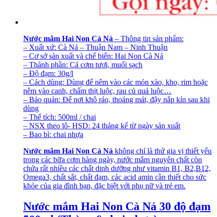
Nước mắm Hai Non Cà Ná
– Thông tin sản phẩm:
– Xuất xứ: Cà Ná – Thuận Nam – Ninh Thuận
– Cơ sở sản xuất và chế biến: Hai Non Cà Ná
– Thành phần: Cá cơm tươi, muối sạch
– Độ đạm: 30g/l
– Cách dùng: Dùng để nêm vào các món xào, kho, rim hoặc
nêm vào canh, chấm thịt luộc, rau củ quả luộc…
– Bảo quản: Để nơi khô ráo, thoáng mát, đậy nắp kín sau khi
dùng
– Thể tích: 500ml / chai
– NSX theo lô- HSD: 24 tháng kể từ ngày sản xuất
– Bao bì: chai nhựa
Nước mắm Hai Non Cà Ná
không chỉ là thứ gia vị thiết yếu
trong các bữa cơm hàng ngày, nước mắm nguyên chất còn
chứa rất nhiều các chất dinh dưỡng như vitamin B1, B2,B12,
Omega3, chất sắt, chất đạm, các acid amin cần thiết cho sức
khỏe của gia đình bạn, đặc biệt với phụ nữ và trẻ em.
Nước mắm Hai Non Cà Ná 30 độ đạm