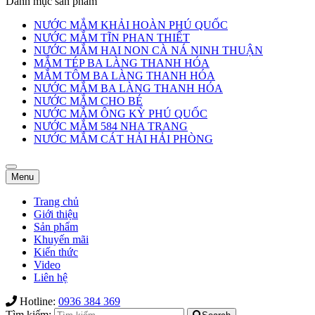
Danh mục sản phẩm
NƯỚC MẮM KHẢI HOÀN PHÚ QUỐC
NƯỚC MẮM TĨN PHAN THIẾT
NƯỚC MẮM HAI NON CÀ NÁ NINH THUẬN
MẮM TÉP BA LÀNG THANH HÓA
MẮM TÔM BA LÀNG THANH HÓA
NƯỚC MẮM BA LÀNG THANH HÓA
NƯỚC MẮM CHO BÉ
NƯỚC MẮM ÔNG KỲ PHÚ QUỐC
NƯỚC MẮM 584 NHA TRANG
NƯỚC MẮM CÁT HẢI HẢI PHÒNG
Toggle
Toggle
Menu
navigation
navigation
Trang chủ
Giới thiệu
Sản phẩm
Khuyến mãi
Kiến thức
Video
Liên hệ
Hotline:
0936 384 369
Tìm kiếm: