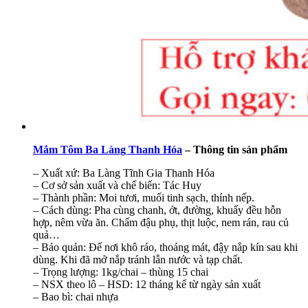
Mắm Tôm Ba Làng Thanh Hóa
– Thông tin sản phẩm
– Xuất xứ: Ba Làng Tĩnh Gia Thanh Hóa
– Cơ sở sản xuất và chế biến: Tác Huy
– Thành phần: Moi tươi, muối tinh sạch, thính nếp.
– Cách dùng: Pha cùng chanh, ớt, đường, khuấy đều hỗn
hợp, nêm vừa ăn. Chấm đậu phụ, thịt luộc, nem rán, rau củ
quả…
– Bảo quản: Để nơi khô ráo, thoáng mát, đậy nắp kín sau khi
dùng. Khi đã mở nắp tránh lẫn nước và tạp chất.
– Trọng lượng: 1kg/chai – thùng 15 chai
– NSX theo lô – HSD: 12 tháng kể từ ngày sản xuất
– Bao bì: chai nhựa