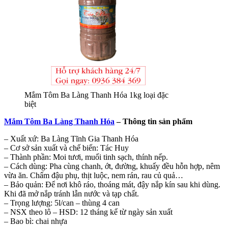
Mắm Tôm Ba Làng Thanh Hóa 1kg loại đặc
biệt
Mắm Tôm Ba Làng Thanh Hóa
– Thông tin sản phẩm
– Xuất xứ: Ba Làng Tĩnh Gia Thanh Hóa
– Cơ sở sản xuất và chế biến: Tác Huy
– Thành phần: Moi tươi, muối tinh sạch, thính nếp.
– Cách dùng: Pha cùng chanh, ớt, đường, khuấy đều hỗn hợp, nêm
vừa ăn. Chấm đậu phụ, thịt luộc, nem rán, rau củ quả…
– Bảo quản: Để nơi khô ráo, thoáng mát, đậy nắp kín sau khi dùng.
Khi đã mở nắp tránh lẫn nước và tạp chất.
– Trọng lượng: 5l/can – thùng 4 can
– NSX theo lô – HSD: 12 tháng kể từ ngày sản xuất
– Bao bì: chai nhựa