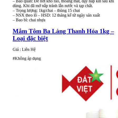
– Bảo quản: Để nơi khô ráo, thoáng mát, đậy nắp kín sau khi
dùng. Khi đã mở nắp tránh lẫn nước và tạp chất.
– Trọng lượng: 1kg/chai – thùng 15 chai
– NSX theo lô – HSD: 12 tháng kể từ ngày sản xuất
– Bao bì: chai nhựa
Mắm Tôm Ba Làng Thanh Hóa 1kg –
Loại đặc biệt
Giá : Liên Hệ
#Không áp dụng