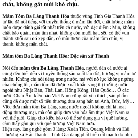
chát, không gắt mùi khó chịu.
Mắm Tôm Ba Làng Thanh Hóa
thuộc vùng Tĩnh Gia Thanh Hóa
từ lâu đã nổi tiếng với truyền thống ủ mắm lâu đời, chất lượng mắm
luôn được đánh giá tốt nhất trên cả nước, với đặc điểm : Mịn, không
chất bảo quản, màu tím nhạt, không còn muối hạt, sệt, có thể vun
thành khối sau đó xẹp dần, có mùi thơm của mắm tôm chín, vị
thanh, không mặn chát.
Mắm tôm Ba Làng Thanh Hóa: Đặc sản xứ Thanh
Nói đến
mắm tôm Ba Làng Thanh Hóa
, người dân cả nước ai
cũng đều biết đến vì truyền thống sản xuất lâu đời, hương vị mắm tự
nhiên. Không chỉ nồi tiếng trong nước, mà với nỗ lực không ngừng
của chúng tôi, mắm tôm đã được xuất khẩu sang thị trường nước
ngoài như Nhật Bản, Thái Lan, Hồng Kông, Hàn Quốc… Ở các
nước Châu Âu, kiều bào Việt Nam cũng rất yêu thích, sản phẩm
cũng đã được một số tiểu thương đưa sang bán tại Anh, Đức, Mỹ…
Việc đưa mắm tôm Ba Làng sang nước ngoài không chỉ là hoạt
động thương mại, mà còn giúp đưa văn hóa ẩm thực Việt Nam ra
với thế giới. Giúp cho kiều bào có thể sử dụng gia vị quê hương,
cảm thấy gần gũi với quê hương Việt Nam hơn.
Hiện nay, làng nghề gồm 3 làng: Xuân Tiến, Quang Minh và Hải
Thượng xã Hải Thanh – Tĩnh Gia đang phát triển rất mạnh do nhu