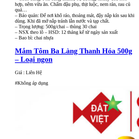
hợp, nêm vừa ăn. Chấm đậu phụ, thịt luộc, nem rán, rau củ
quả…
– Bảo quản: Để nơi khô ráo, thoáng mát, đậy nắp kín sau khi
dùng. Khi đã mở nắp tránh lẫn nước và tạp chất.
– Trọng lượng: 500g/chai – thùng 30 chai
– NSX theo lô – HSD: 12 tháng kể từ ngày sản xuất
– Bao bì: chai nhựa
Mắm Tôm Ba Làng Thanh Hóa 500g
– Loại ngon
Giá : Liên Hệ
#Không áp dụng