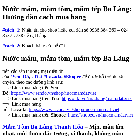
Nước mắm, mắm tôm, mắm tép Ba Làng
:
Hướng dẫn cách mua hàng
#
cách_1
:
Nhắn tin cho shop hoặc gọi đến số 0936 384 369 – 024
3537 7788 để đặt hàng.
#
cách_2
:
Khách hàng có thể đặt
Nước mắm, mắm tôm, mắm tép Ba Làng
trên các sàn thương mại điện tử
của
#
Sen_Đỏ
,
#
Tiki
#
Lazada
,
#
Shopee
để được hỗ trợ phí vận
chyển, theo các đường link sau:
==> Link mua hàng trên
Sen
Đỏ
:
https://www.sendo.vn/shop/nuocmamdatviet
==> Link mua hàng trên
Tiki
:
https://tiki.vn/cua-hang/mam-dat-viet
==> Link mua hàng
trên
Lazada
:
https://www.lazada.vn/shop/nuoc-mam-dat-viet
==> Link mua hàng trên
Shopee
:
https://shopee.vn/nuocmamdatviet
Mắm Tôm Ba Làng Thanh Hóa
– Mịn, màu tím
nhạt, mùi thơm đặc trưng, vị thanh, không mặn