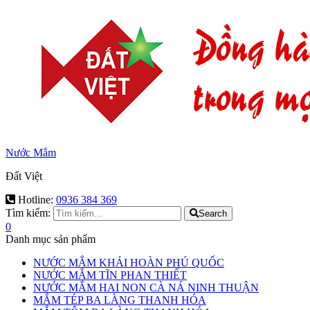
Nước Mắm
Đất Việt
Hotline:
0936 384 369
Tìm kiếm:
Search
0
Danh mục sản phẩm
NƯỚC MẮM KHẢI HOÀN PHÚ QUỐC
NƯỚC MẮM TĨN PHAN THIẾT
NƯỚC MẮM HAI NON CÀ NÁ NINH THUẬN
MẮM TÉP BA LÀNG THANH HÓA