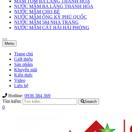
MẮM TÔM BA LÀNG THANH HÓA
NƯỚC MẮM BA LÀNG THANH HÓA
NƯỚC MẮM CHO BÉ
NƯỚC MẮM ÔNG KỲ PHÚ QUỐC
NƯỚC MẮM 584 NHA TRANG
NƯỚC MẮM CÁT HẢI HẢI PHÒNG
Toggle
Toggle
Menu
navigation
navigation
Trang chủ
Giới thiệu
Sản phẩm
Khuyến mãi
Kiến thức
Video
Liên hệ
Hotline:
0936 384 369
Tìm kiếm:
Search
0