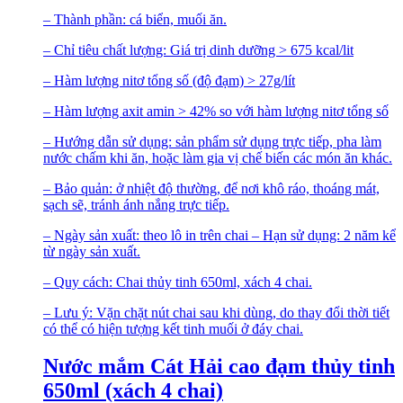
– Thành phần: cá biển, muối ăn.
– Chỉ tiêu chất lượng: Giá trị dinh dưỡng > 675 kcal/lit
– Hàm lượng nitơ tổng số (độ đạm) > 27g/lít
– Hàm lượng axit amin > 42% so với hàm lượng nitơ tổng số
– Hướng dẫn sử dụng: sản phẩm sử dụng trực tiếp, pha làm
nước chấm khi ăn, hoặc làm gia vị chế biến các món ăn khác.
– Bảo quản: ở nhiệt độ thường, để nơi khô ráo, thoáng mát,
sạch sẽ, tránh ánh nắng trực tiếp.
– Ngày sản xuất: theo lô in trên chai – Hạn sử dụng: 2 năm kể
từ ngày sản xuất.
– Quy cách: Chai thủy tinh 650ml, xách 4 chai.
– Lưu ý: Vặn chặt nút chai sau khi dùng, do thay đổi thời tiết
có thể có hiện tượng kết tinh muối ở đáy chai.
Nước mắm Cát Hải cao đạm thủy tinh
650ml (xách 4 chai)