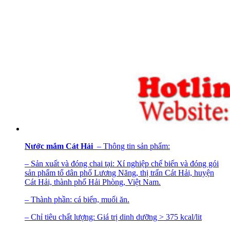
Nước mắm Cát Hải
– Thông tin sản phẩm:
– Sản xuất và đóng chai tại: Xí nghiệp chế biến và đóng gói
sản phẩm tổ dân phố Lương Năng, thị trấn Cát Hải, huyện
Cát Hải, thành phố Hải Phòng, Việt Nam.
– Thành phần: cá biển, muối ăn.
– Chỉ tiêu chất lượng: Giá trị dinh dưỡng > 375 kcal/lit