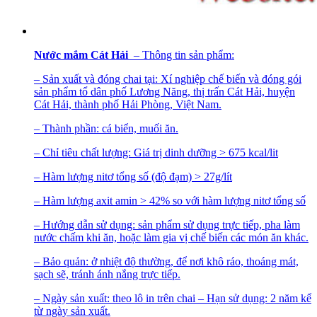
Nước mắm Cát Hải
– Thông tin sản phẩm:
– Sản xuất và đóng chai tại: Xí nghiệp chế biến và đóng gói
sản phẩm tổ dân phố Lương Năng, thị trấn Cát Hải, huyện
Cát Hải, thành phố Hải Phòng, Việt Nam.
– Thành phần: cá biển, muối ăn.
– Chỉ tiêu chất lượng: Giá trị dinh dưỡng > 675 kcal/lit
– Hàm lượng nitơ tổng số (độ đạm) > 27g/lít
– Hàm lượng axit amin > 42% so với hàm lượng nitơ tổng số
– Hướng dẫn sử dụng: sản phẩm sử dụng trực tiếp, pha làm
nước chấm khi ăn, hoặc làm gia vị chế biến các món ăn khác.
– Bảo quản: ở nhiệt độ thường, để nơi khô ráo, thoáng mát,
sạch sẽ, tránh ánh nắng trực tiếp.
– Ngày sản xuất: theo lô in trên chai – Hạn sử dụng: 2 năm kể
từ ngày sản xuất.