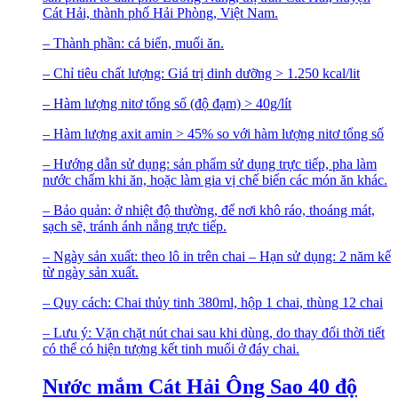
Cát Hải, thành phố Hải Phòng, Việt Nam.
– Thành phần: cá biển, muối ăn.
– Chỉ tiêu chất lượng: Giá trị dinh dưỡng > 1.250 kcal/lit
– Hàm lượng nitơ tổng số (độ đạm) > 40g/lít
– Hàm lượng axit amin > 45% so với hàm lượng nitơ tổng số
– Hướng dẫn sử dụng: sản phẩm sử dụng trực tiếp, pha làm
nước chấm khi ăn, hoặc làm gia vị chế biến các món ăn khác.
– Bảo quản: ở nhiệt độ thường, để nơi khô ráo, thoáng mát,
sạch sẽ, tránh ánh nắng trực tiếp.
– Ngày sản xuất: theo lô in trên chai – Hạn sử dụng: 2 năm kể
từ ngày sản xuất.
– Quy cách: Chai thủy tinh 380ml, hộp 1 chai, thùng 12 chai
– Lưu ý: Vặn chặt nút chai sau khi dùng, do thay đổi thời tiết
có thể có hiện tượng kết tinh muối ở đáy chai.
Nước mắm Cát Hải Ông Sao 40 độ