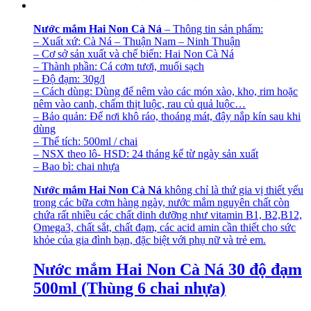
Nước mắm Hai Non Cà Ná
– Thông tin sản phẩm:
– Xuất xứ: Cà Ná – Thuận Nam – Ninh Thuận
– Cơ sở sản xuất và chế biến: Hai Non Cà Ná
– Thành phần: Cá cơm tươi, muối sạch
– Độ đạm: 30g/l
– Cách dùng: Dùng để nêm vào các món xào, kho, rim hoặc
nêm vào canh, chấm thịt luộc, rau củ quả luộc…
– Bảo quản: Để nơi khô ráo, thoáng mát, đậy nắp kín sau khi
dùng
– Thể tích: 500ml / chai
– NSX theo lô- HSD: 24 tháng kể từ ngày sản xuất
– Bao bì: chai nhựa
Nước mắm Hai Non Cà Ná
không chỉ là thứ gia vị thiết yếu
trong các bữa cơm hàng ngày, nước mắm nguyên chất còn
chứa rất nhiều các chất dinh dưỡng như vitamin B1, B2,B12,
Omega3, chất sắt, chất đạm, các acid amin cần thiết cho sức
khỏe của gia đình bạn, đặc biệt với phụ nữ và trẻ em.
Nước mắm Hai Non Cà Ná 30 độ đạm
500ml (Thùng 6 chai nhựa)