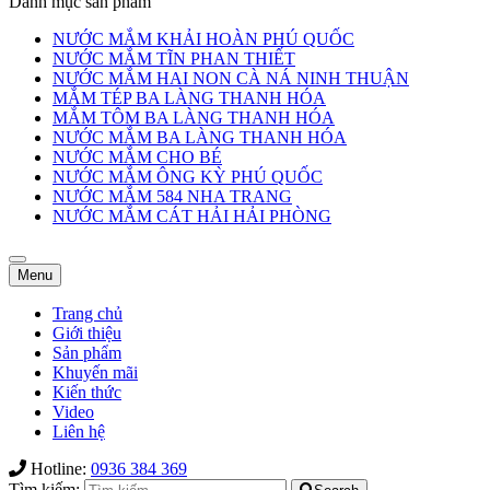
Danh mục sản phẩm
NƯỚC MẮM KHẢI HOÀN PHÚ QUỐC
NƯỚC MẮM TĨN PHAN THIẾT
NƯỚC MẮM HAI NON CÀ NÁ NINH THUẬN
MẮM TÉP BA LÀNG THANH HÓA
MẮM TÔM BA LÀNG THANH HÓA
NƯỚC MẮM BA LÀNG THANH HÓA
NƯỚC MẮM CHO BÉ
NƯỚC MẮM ÔNG KỲ PHÚ QUỐC
NƯỚC MẮM 584 NHA TRANG
NƯỚC MẮM CÁT HẢI HẢI PHÒNG
Toggle
Toggle
Menu
navigation
navigation
Trang chủ
Giới thiệu
Sản phẩm
Khuyến mãi
Kiến thức
Video
Liên hệ
Hotline:
0936 384 369
Tìm kiếm: