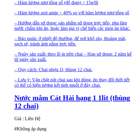
– Hàm lượng nitơ tổng số (độ đạm) > 15g/lít
– Hàm lượng axit amin > 40% so với hàm lượng nitơ tổng số
– Hướng dẫn sử dụng: sản phẩm sử dụng trực tiếp, pha làm
nước chấm khi ăn, hoặc làm gia vị chế biến các món ăn khác.
– Bảo quản: ở nhiệt độ thường, để nơi khô ráo, thoáng mát,
sạch sẽ, tránh ánh nắng trực tiếp.
– Ngày sản xuất: theo lô in trên chai – Hạn sử dụng: 2 năm kể
từ ngày sản xuất.
– Quy cách: Chai nhựa 1l, thùng 12 chai.
– Lưu ý: Vặn chặt nút chai sau khi dùng, do thay đổi thời tiết
có thể có hiện tượng kết tinh muối ở đáy chai.
Nước mắm Cát Hải hạng 1 1lit (thùng
12 chai)
Giá : Liên Hệ
#Không áp dụng