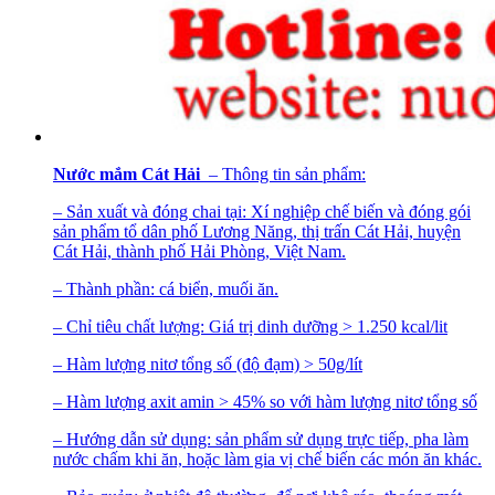
Nước mắm Cát Hải
– Thông tin sản phẩm:
– Sản xuất và đóng chai tại: Xí nghiệp chế biến và đóng gói
sản phẩm tổ dân phố Lương Năng, thị trấn Cát Hải, huyện
Cát Hải, thành phố Hải Phòng, Việt Nam.
– Thành phần: cá biển, muối ăn.
– Chỉ tiêu chất lượng: Giá trị dinh dưỡng > 1.250 kcal/lit
– Hàm lượng nitơ tổng số (độ đạm) > 50g/lít
– Hàm lượng axit amin > 45% so với hàm lượng nitơ tổng số
– Hướng dẫn sử dụng: sản phẩm sử dụng trực tiếp, pha làm
nước chấm khi ăn, hoặc làm gia vị chế biến các món ăn khác.