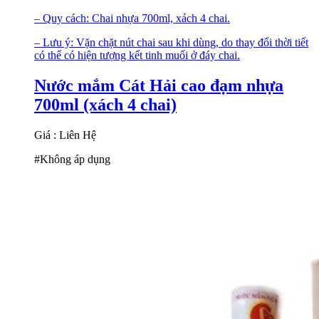
– Quy cách: Chai nhựa 700ml, xách 4 chai.
– Lưu ý: Vặn chặt nút chai sau khi dùng, do thay đổi thời tiết
có thể có hiện tượng kết tinh muối ở đáy chai.
Nước mắm Cát Hải cao đạm nhựa
700ml (xách 4 chai)
Giá : Liên Hệ
#Không áp dụng