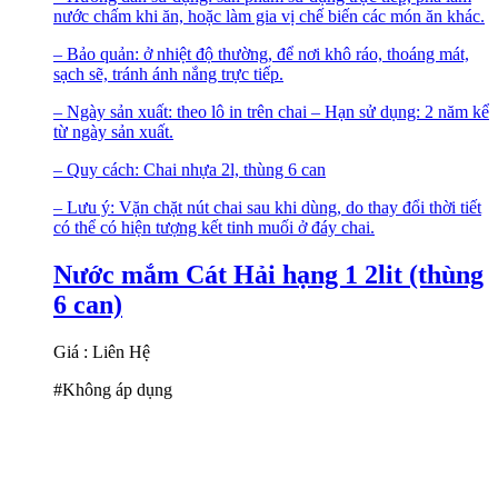
nước chấm khi ăn, hoặc làm gia vị chế biến các món ăn khác.
– Bảo quản: ở nhiệt độ thường, để nơi khô ráo, thoáng mát,
sạch sẽ, tránh ánh nắng trực tiếp.
– Ngày sản xuất: theo lô in trên chai – Hạn sử dụng: 2 năm kể
từ ngày sản xuất.
– Quy cách: Chai nhựa 2l, thùng 6 can
– Lưu ý: Vặn chặt nút chai sau khi dùng, do thay đổi thời tiết
có thể có hiện tượng kết tinh muối ở đáy chai.
Nước mắm Cát Hải hạng 1 2lit (thùng
6 can)
Giá : Liên Hệ
#Không áp dụng