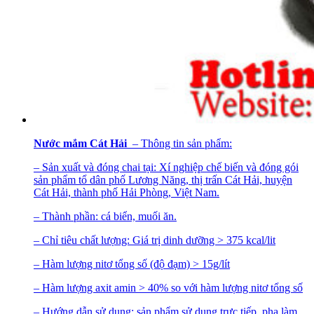
Nước mắm Cát Hải
– Thông tin sản phẩm:
– Sản xuất và đóng chai tại: Xí nghiệp chế biến và đóng gói
sản phẩm tổ dân phố Lương Năng, thị trấn Cát Hải, huyện
Cát Hải, thành phố Hải Phòng, Việt Nam.
– Thành phần: cá biển, muối ăn.
– Chỉ tiêu chất lượng: Giá trị dinh dưỡng > 375 kcal/lit
– Hàm lượng nitơ tổng số (độ đạm) > 15g/lít
– Hàm lượng axit amin > 40% so với hàm lượng nitơ tổng số
– Hướng dẫn sử dụng: sản phẩm sử dụng trực tiếp, pha làm