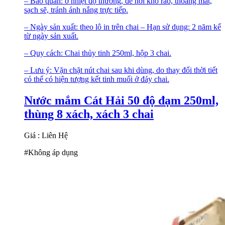
– Bảo quản: ở nhiệt độ thường, để nơi khô ráo, thoáng mát,
sạch sẽ, tránh ánh nắng trực tiếp.
– Ngày sản xuất: theo lô in trên chai – Hạn sử dụng: 2 năm kể
từ ngày sản xuất.
– Quy cách: Chai thủy tinh 250ml, hộp 3 chai.
– Lưu ý: Vặn chặt nút chai sau khi dùng, do thay đổi thời tiết
có thể có hiện tượng kết tinh muối ở đáy chai.
Nước mắm Cát Hải 50 độ đạm 250ml,
thùng 8 xách, xách 3 chai
Giá : Liên Hệ
#Không áp dụng